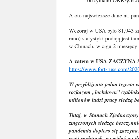
otrzymano OKRĄGŁĄ LI
A oto najświeższe dane nt. p
Wczoraj w USA było 81,943 z
rano) statystyki podają jest ta
w Chinach, w cigu 2 miesięcy
A zatem w USA ZACZYNA 
https://www.fort-russ.com/202
W przybliżeniu jedna trzecia 
rozkazem „lockdown” (zabloko
milionów ludzi pracy siedzą b
Tutaj, w Stanach Zjednoczonyc
zmęczonych siedząc bezczynnie
pandemia dopiero się zaczyna.
swój rachunek, co widać po ilo