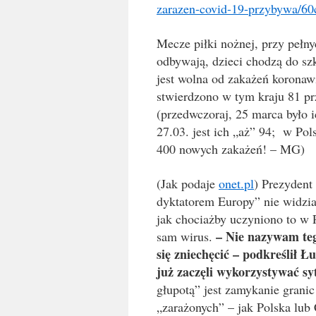
zarazen-covid-19-przybywa/6
Mecze piłki nożnej, przy pełny
odbywają, dzieci chodzą do szk
jest wolna od zakażeń koronaw
stwierdzono w tym kraju 81 
(przedwczoraj, 25 marca było ic
27.03. jest ich „aż” 94; w Pol
400 nowych zakażeń! – MG)
(Jak podaje
onet.pl
)
Prezydent
dyktatorem Europy” nie widzi
jak chociażby uczyniono to w P
– Nie nazywam teg
sam wirus.
się zniechęcić – podkreślił Ł
już zaczęli wykorzystywać sy
głupotą” jest zamykanie grani
„zarażonych” – jak Polska lub 