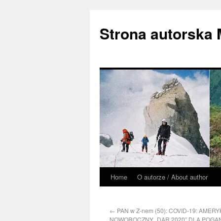
Strona autorska
Home
O autorze / About author
←
PAN w Z-nem (50): COVID-19: AMER
NOWOROCZNY „DAR 2020” DLA POGA