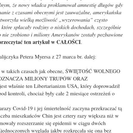
lnym, że nowy władca proklamował amnestię długów gdy
nanie z czasami obecnymi jest zauważalne, amerykańska
tworzyła wielką możliwość „wyzerowania” często
 które spłacały rodziny o niskich dochodach, szczególnie
o nie zrobiono i miliony Amerykanów zostały pozbawione
przeczytać ten artykuł w CAŁOŚCI
.
lijczyka Petera Myersa z 27 marca br. dalej:
wet w takich czasach jak obecne, ŚWIĘTOŚĆ WOLNEGO
TO OZNACZA MILIONY TRUPÓW ORAZ
właśnie ten Libertarianizm USA, który doprowadził
od kontroli, chociaż były całe 2 miesiące ostrzeżeń o
razy Covid-19 i jej śmiertelność zaczyna przekraczać tą
iczba mieszkańców Chin jest cztery razy większa niż w
owały rozszerzanie się epidemii w ciągu dwóch
Zjednoczonych wygląda jakby rozkręcała się ona bez