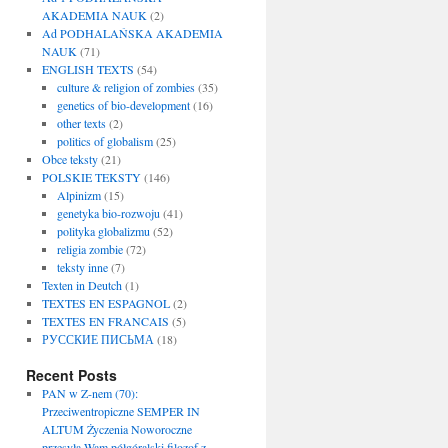
AKADEMIA NAUK
(2)
Ad PODHALAŃSKA AKADEMIA
NAUK
(71)
ENGLISH TEXTS
(54)
culture & religion of zombies
(35)
genetics of bio-development
(16)
other texts
(2)
politics of globalism
(25)
Obce teksty
(21)
POLSKIE TEKSTY
(146)
Alpinizm
(15)
genetyka bio-rozwoju
(41)
polityka globalizmu
(52)
religia zombie
(72)
teksty inne
(7)
Texten in Deutch
(1)
TEXTES EN ESPAGNOL
(2)
TEXTES EN FRANCAIS
(5)
РУССКИЕ ПИСЬМА
(18)
Recent Posts
PAN w Z-nem (70):
Przeciwentropiczne SEMPER IN
ALTUM Życzenia Noworoczne
przesyła Wam półgóralski filozof z