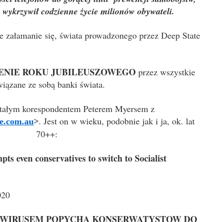
wykrzywił codzienne życie milionów obywateli.
ne załamanie się,
świata
prowadzonego przez Deep State
ENIE ROKU JUBILEUSZOWEGO
przez wszystkie
iązane ze sobą banki świata.
tałym korespondentem Peterem Myersem z
. Jest on w wieku, podobnie jak i ja, ok. lat
e.com.au
>
70++:
s even conservatives to switch to Socialist
020
AWIRUSEM POPYCHA KONSERWATYSTOW DO