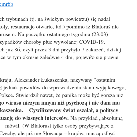
0cmr6b
ch trybunach (tj. na świeżym powietrzu) się nadal
oły, restauracje otwarte, itd.) pomimo iż Białoruś nie
irusem. Na początku ostatniego tygodnia (23.03)
przypadków choroby płuc wywołanej COVID-19.
h już 86, czyli przez 3 dni przybyło 7 zakażeń, dzisiaj
sce w tym okresie zaledwie 4 dni, pojawiło się prawie
 kraju, Aleksander Łukaszenka, nazywany “ostatnim
ał jednak powodów do wprowadzenia stanu wyjątkowego,
olsce. Stwierdził nawet, że panika może być gorsza niż
o wirusa niczym innym niż psychozą i nie dam mu
ukaszenka. – Cywilizowany świat oszalał, a politycy
tuację do własnych interesów.
Na przykład „absolutną
c – mówił. (W Białorusi tylko osoby przybywające z
Czechy, ale już nie Słowacja – krajów, muszą odbyć