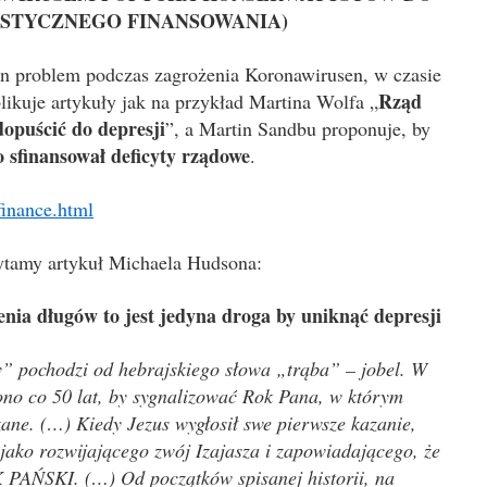
ISTYCZNEGO FINANSOWANIA)
ten problem podczas zagrożenia Koronawirusen, w czasie
Rząd
likuje artykuły jak na przykład Martina Wolfa „
dopuścić do depresji
”, a Martin Sandbu proponuje, by
 sfinansował deficyty rządowe
.
-finance.html
tamy artykuł Michaela Hudsona:
nia długów to jest jedyna droga by uniknąć depresji
” pochodzi od hebrajskiego słowa „trąba” – jobel. W
no co 50 lat, by sygnalizować Rok Pana, w którym
ane. (…) Kiedy Jezus wygłosił swe pierwsze kazanie,
jako rozwijającego zwój Izajasza i zapowiadającego, że
K PAŃSKI. (…) Od początków spisanej historii, na