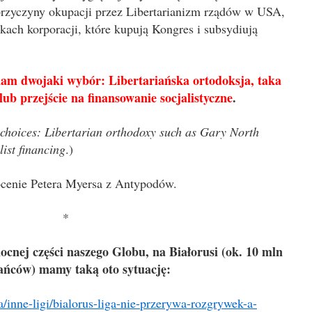
z przyczyny okupacji przez Libertarianizm rządów w USA,
ękach korporacji, które kupują Kongres i subsydiują
am dwojaki wybór: Libertariańska ortodoksja, taka
ub przejście na finansowanie socjalistyczne
.
 choices: Libertarian orthodoxy such as Gary North
list financing
.)
ocenie Petera Myersa z Antypodów.
*
ocnej części naszego Globu, na Białorusi (ok. 10 mln
ańców) mamy taką oto sytuację:
na/inne-ligi/bialorus-liga-nie-przerywa-rozgrywek-a-