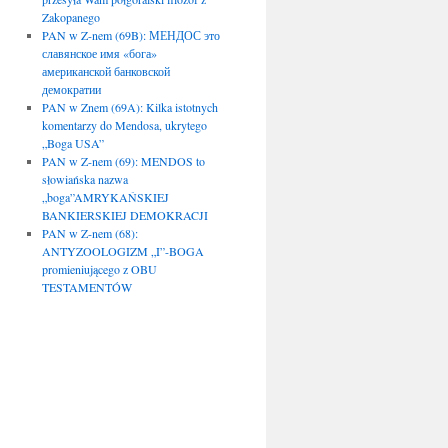
Zakopanego
PAN w Z-nem (69B): МЕНДОС это
славянское имя «бога»
американской банковской
демократии
PAN w Znem (69A): Kilka istotnych
komentarzy do Mendosa, ukrytego
„Boga USA”
PAN w Z-nem (69): MENDOS to
słowiańska nazwa
„boga”AMRYKAŃSKIEJ
BANKIERSKIEJ DEMOKRACJI
PAN w Z-nem (68):
ANTYZOOLOGIZM „I”-BOGA
promieniującego z OBU
TESTAMENTÓW