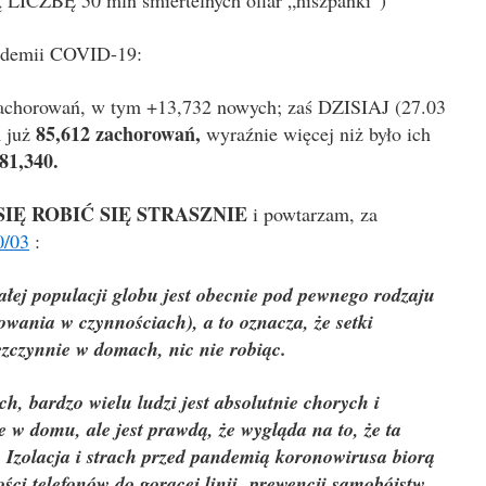
CZBĘ 50 mln śmiertelnych ofiar „hiszpanki”)
andemii COVID-19:
achorowań, w tym +13,732 nowych; zaś DZISIAJ (27.03
85,612 zachorowań,
m już
wyraźnie więcej niż było ich
81,340.
SIĘ ROBIĆ SIĘ STRASZNIE
i powtarzam, za
0/03
:
całej populacji globu jest obecnie pod pewnego rodzaju
wania w czynnościach), a to oznacza, że setki
ezczynnie w domach, nic nie robiąc.
h, bardzo wielu ludzi jest absolutnie chorych i
 w domu, ale jest prawdą, że wygląda na to, że ta
 Izolacja i strach przed pandemią koronowirusa biorą
ści telefonów do gorącej linii
prewencji samobójstw,