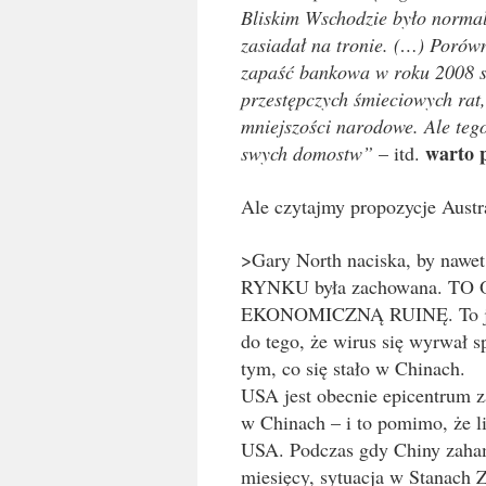
Bliskim Wschodzie było norma
zasiadał na tronie. (…) Porów
zapaść bankowa w roku 2008 s
przestępczych śmieciowych rat,
mniejszości narodowe. Ale teg
warto 
swych domostw”
– itd.
Ale czytajmy propozycje Austra
>Gary North naciska, by na
RYNKU była zachowana. 
EKONOMICZNĄ RUINĘ. To jest 
do tego, że wirus się wyrwał sp
tym, co się stało w Chinach.
USA jest obecnie epicentrum za
w Chinach – i to pomimo, że l
USA. Podczas gdy Chiny zaham
miesięcy, sytuacja w Stanach 