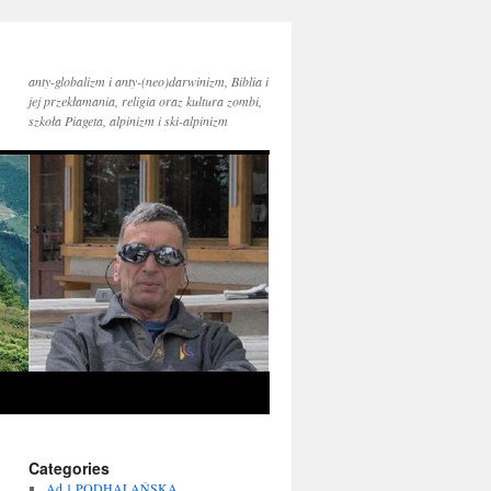
anty-globalizm i anty-(neo)darwinizm, Biblia i
jej przekłamania, religia oraz kultura zombi,
szkoła Piageta, alpinizm i ski-alpinizm
Categories
Ad 1 PODHALAŃSKA