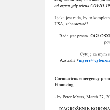
od czasu gdy wirus COVID-19 
I jaka jest rada, by to komplet
USA, zahamować?
OGŁOSZ
Rada jest prosta.
pow
Cytuję za mym s
Australii
<
myers@cyberon
Coronavirus emergency prompt
Financing
- by Peter Myers, March 27, 2
(ZAGROŻENIE KORON