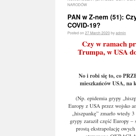
NARODÓW
PAN w Z-nem (51): C
COVID-19?
Posted on
27 March 2020
by
admin
Czy w ramach pr
Trumpa, w USA d
No i robi się to, co P
mieszkańców USA, na kol
(Np. epidemia grypy „hiszp
Europy z USA przez wojsko am
„hiszpankę” zmarło wtedy 3
grypy zaraził część Europy – 
prostą ekstrapolację owych