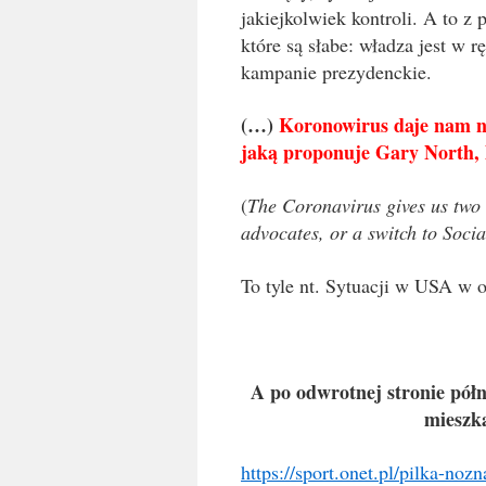
jakiejkolwiek kontroli. A to 
które są słabe: władza jest w r
kampanie prezydenckie.
(…)
Koronowirus daje nam n
jaką proponuje Gary North, l
(
The Coronavirus gives us two
advocates, or a switch to Socia
To tyle nt. Sytuacji w USA w 
A po odwrotnej stronie półn
mieszk
https://sport.onet.pl/pilka-noz