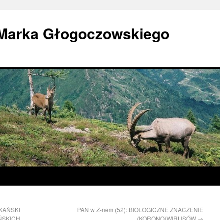
 Marka Głogoczowskiego
YKAŃSKI
PAN w Z-nem (52): BIOLOGICZNE ZNACZENIE
ŃSKICH
(KORONO)WIRUSÓW
→