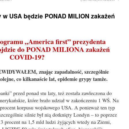
zy w USA będzie PONAD MILION zakażeń
ogramu „America first” prezydenta
ojdzie do PONAD MILIONA zakażeń
COVID-19?
RZEWIDYWAŁEM, znając zapadalność, szczególnie
ejne, co kilkanaście lat, epidemie grypy tamże.
anki” przed ponad stu laty, też została zawleczona do
erykańskie, które brało udział w zakończeniu 1 WŚ. Na
 procent korpusu wojskowego USA. A ponieważ ten typ
szczególnie silnie był nią dotknięty Londyn – to poprzez
 3 procent na 1,5 mld ludzi żyjących wtedy na Ziemi,