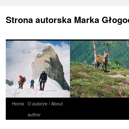
Strona autorska Marka Głog
Home
O autorze / About
author