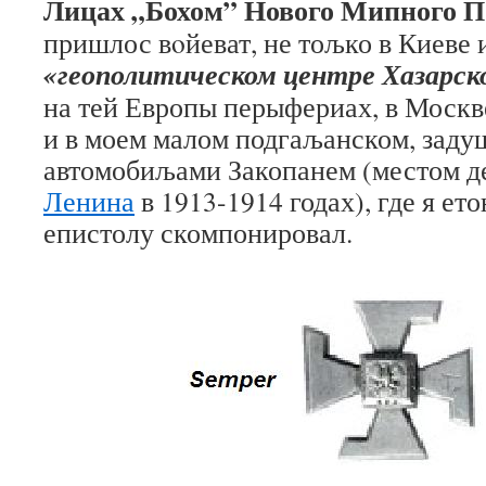
Лицах „Бохом” Нового Мипного П
пришлос вoйеват, не тољко в Киеве
«геополитическом центре Хазарск
на тей Европы перыфериах, в Москв
и в моем малом подгаљанском, заду
автомобиљами Закопанем (местом д
Ленина
в 1913-1914 годах), где я е
епистолу скомпонировал.