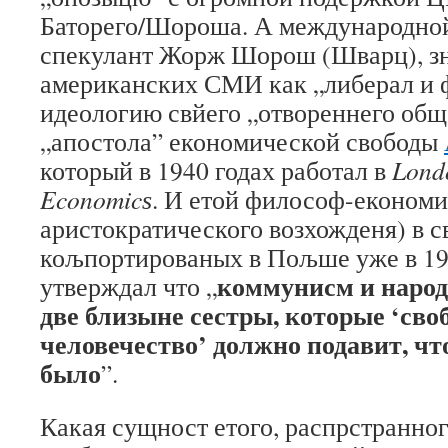
Баторего/Шороша. А международно
спекулант Жорж Шорош (Шварц), з
американских СМИ как „либерал и 
идеологию свйего „отвореннего обще
„апостола” економической свободы
который в 1940 годах работал в
Lond
Economic
ѕ
. И етой философ-економи
аристократического возхожденя) в с
кољпортированых в Пољше уже в 19
коммунисм и народ
утверждал что „
две близыне сестры, которые ‘сво
человечество’ должно подавит, ч
было
”.
Какая сущност етого, распрстранно