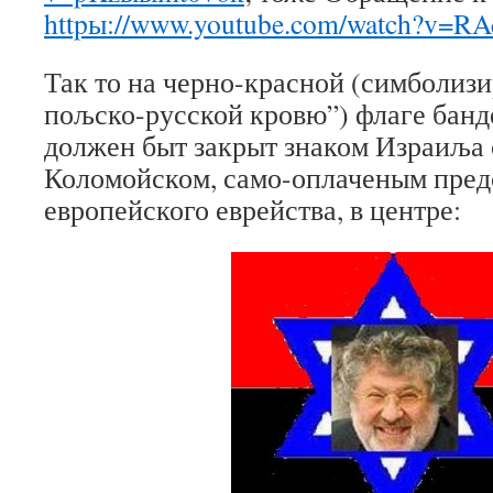
httpы://www.youtube.com/watch?v
Так то на черно-красной (симболиз
пољско-русской кровю”) флаге банд
должен быт закрыт знаком Израиља 
Коломойском, само-оплаченым пред
европейского еврейства, в центре: