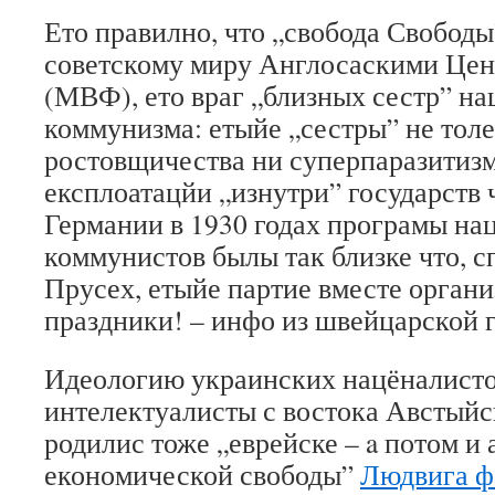
Ето правилно, что „свобода Свободы
советскому миру Англосаскими Цен
(МВФ), ето враг „близных сестр” на
коммунизма: етыйе „сестры” не тол
ростовщичества ни суперпаразитизм
експлоатацйи „изнутри” государств 
Германии в 1930 годах програмы на
коммунистов былы так близке что, с
Прусех, етыйе партие вместе орган
праздники! – инфо из швейцарской г
Идеологию украинских нацёналисто
интелектуалисты с востока Австыйс
родилис тоже „еврейске – a потом и 
економической свободы”
Людвига ф