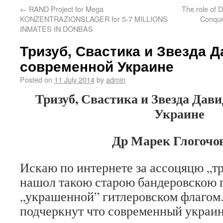
←
RAND Project for Mega
The role of
KONZENTRAZIONSLAGER for 5-7 MILLIONS
Conques
INMATES IN DONBAS
Тризуб, Свастика и Звезда Д
современной Украине
Posted on
11 July 2014
by
admin
Тризуб, Свастика и Звезда Дав
Украине
Др Марек Глогочо
Искаю по интернете за ассоцяцю „тр
нашол такою старою бандеровскою г
„украшенной” гитлеровском флагом.
подчеркнут что современный украи