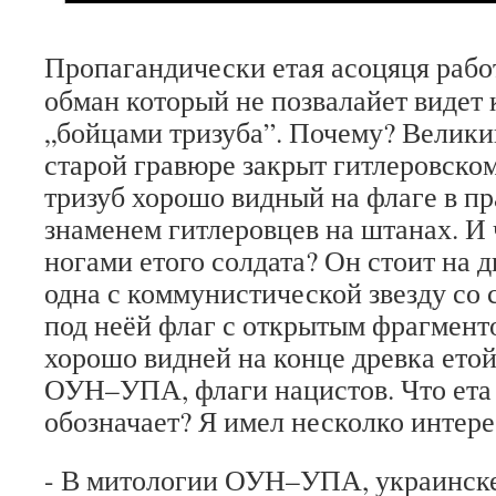
Пропагандически етая асоцяця работ
обман который не позвалайет видет 
„бойцами тризуба”. Почему? Велики
старой гравюре закрыт гитлеровском
тризуб хорошо видный на флаге в пр
знаменем гитлеровцев на штанах. И
ногами етого солдата? Он стоит на д
одна с коммунистической звезду со 
под неёй флаг с открытым фрагменто
хорошо видней на конце древка етой
ОУН–УПА, флаги нацистов. Что ета
обозначает? Я имел несколко интер
- В митологии ОУН–УПА, украинск