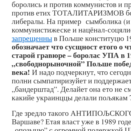
боролись и против коммунистов и п
против етих ТОТАЛИТАРИЗМОВ бор
либералы. На пример сымболика (и
коммунистижеске и нацёнал-соцял
запрещенны
в Пољше конституцю 19
обозначает что сусщност етого о чт
старой гравюре – боролас УПА в 19
„свободнорыночной” Пољше побед
века!
И надо подчеркнут, что сегодн
полни сымпатиризуйет и поддержае
„бандерштад”. Делайет она ето не см
какийе украинццы делали пољякам 7
Где зредло такого АНТИПОЉСКОГО 
Варшаве? Етая власт уже в 1989 го
„опозыцю” с огромной подержкой 