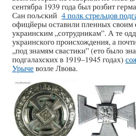
сентябра 1939 года был розбит герм
Сан пољский
4 полк стрељцов подг
офицйеры оставили пленных своим 
украинским „сотрудникам”. А те од
украинского происхождения, а почт
„под знамям свастики” (ето было зн
подгалахских в 1919–1945 годах)
со
Урыче
возле Лвова.