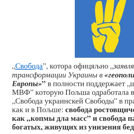
„
Свобода
”, котора офицяљно „
заявл
«геопол
трансформации Украины в
”
Европы»
в полности поддержает 
МВФ” которую Пољша одработала в 
„Свобода украинскей Свободы” в пр
свобода ростовщиче
как и в Пољше:
как „копмы дла масс” и свобода 
богатых, живущих из унизения бе