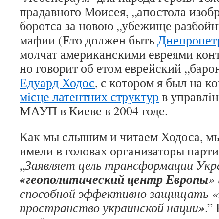
прадавного Моисея, „апостола изоб
боротса за новою „убежище разбойн
мафии (Ето должен быть
Днепропет
молчат американскими евреями ко
но говорит об етом еврейский „баро
Едуард Ходос
, с котором я был на к
мiсце латентних структур
в управлiн
МАУП в Киеве в 2004 годе.
Как мы слышим и читаем Ходоса, м
имели в головах организаторы парти
„
Заявляет цель трансформации Укр
«геополитический центр Европы
»
способной эффективно защищать 
»
пространство украинской нации
.”