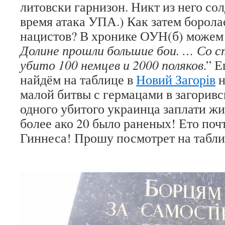
литовски гарнизон. Никт из него сол
время атака УПА.) Как затем боро
нацистов? В хронике ОУН(б) можем 
Долине прошли большие бои. … Со с
убито 100 немцев и 2000 поляков
.” 
найдём на таблице в
Новий Загорів
н
малой битвы с гермацами в загоривс
одного убитого украинца заплати ж
более ако 20 было раненых! Ето поч
Гиннеса! Прошу посмотрет на табли