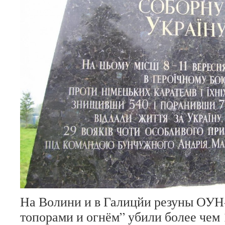
На Волини и в Галицйи резуны ОУ
топорами и огнём” убили более чем