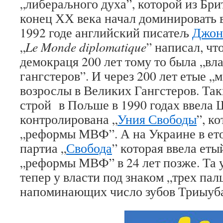
„либераљного духа”, которой из Бри
конец ХХ века начал доминировать 
1992 годе английский писатељ
Джон
„
Le
Monde
diplomatique
” написал, чт
демокраця 200 лет тому то была „вл
гангстеров”. И через 200 лет етые „
возрослы в Великих Гангстеров. Та
строй в Пољше в 1990 годах ввела
контролирована „
Уния Свободы
”, к
„реформы МВФ”. А на Украине в ето
партиа „
Свобода
” которая ввела ет
„реформы МВФ” в 24 лет позже. Та 
тепер у власти под знаком „трех пал
напоминающих число зубов Триыуб