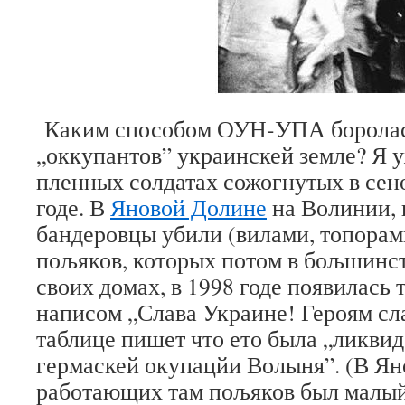
Каким способом ОУН-УПА боролас
„оккупантов” украинскей земле? Я 
пленных солдатах сожогнутых в сено
годе. В
Яновой Долине
на Волинии, 
бандеровцы убили (вилами, топорами
пољяков, которых потом в бољшинст
своих домах, в 1998 годе появилась 
написом „Слава Украине! Героям сла
таблице пишет что ето была „ликви
гермаскей окупацйи Волыня”. (В Ян
работающих там пољяков был малый