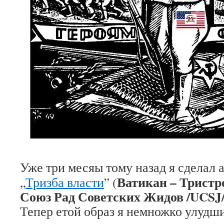
Уже три месяы тому назад я сделал
Ватикан – Тристр
„
Тризба власти
” (
Союз Рад Советских Жидов /
UCSJ
Тепер етой образ я немножко улудш