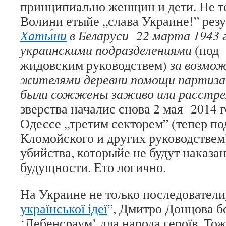
принципиаљно женщин и дети. Не т
Волини етыйе „слава Украине!” резу
Хаты́ни
в Беларуси 22 марта 1943
украинскими подразделениями
(под 
жидовским руководствем)
за возмож
жителями деревни помощи партиза
были сожжены заживо или расстре
зверства началис снова 2 мая 2014 
Одессе „третим секторем” (тепер п
Кломойского и других руководствем)
убийства, которыйе не будут наказан
будущности. Ето логично.
На Украине не тољко последователи
української ідеї
”, Дмитро Донцова б
‘Лебенсраум’ дла народа героїв. То