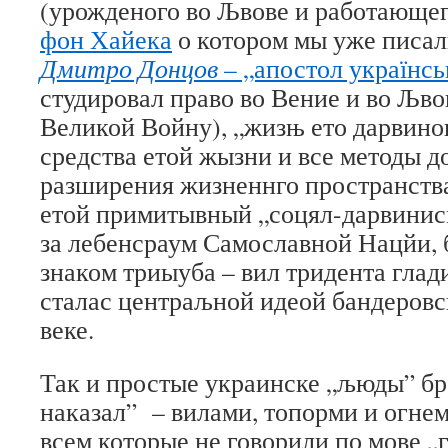
(урожденого во Љвове и работающег
фон Хайека
о котором мы уже писал
Дмитро Донцов
– „апостол українськ
студировал право во Вение и во Љво
Великой Войну), „жизњ ето дарвинов
средства етой жызни и все методы д
разширения жизненнго пространства
етой примитывный „соцял-дарвинисм
за лебенсраум Самославной Нацйи, 
знаком триыуба – вил тридента глад
сталас центраљной идеой бандеровс
веке.
Так и простые украинске „љюды” бр
наказал” – вилами, топорми и огнем
всем которые не говорили по мове „г