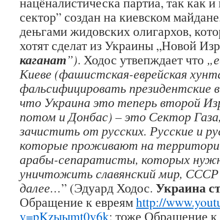
нацёналистическа партиа, так как и
сектор” создан на киевском майдан
дењгами жидовских олигархов, кот
хотят сделат из Украины „Новой Из
каганат
”)
. Ходос утвепждает что
„е
Киеве (фашистская-еврейская хунт
фальсифицировать президентские в
что Украина это теперь второй Изр
потом и Донбас) – это Сектор Газ
зачистить от русских. Русские и р
которые проживают на территори
арабы-сепаратисты, которых нуж
уничтожить славянский мир, СССР 
Украина с
далее…
” (Эдуард Ходос.
Обращение к евреям
http://www.yout
v=pKzыыmt0v6k
; тоже Обращение к