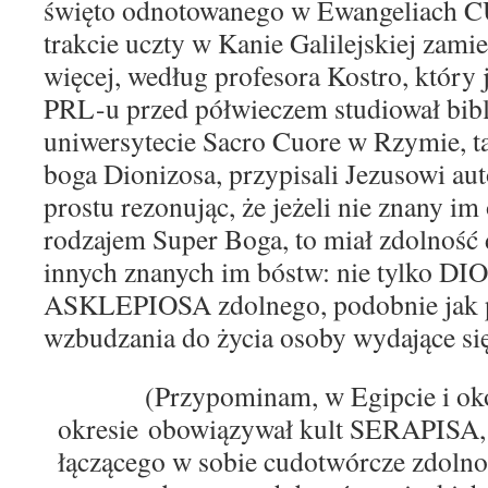
święto
odnotowanego w Ewangeliach
C
trakcie uczty w
Kanie Galilejskiej
zami
e
więcej,
według
profesora
Kostro, który 
PRL-u przed półwieczem studiował bibl
uniwersytecie Sacro Cuore w Rzymie,
boga
Dionizosa,
przypisali Jezusowi au
prostu rezonując,
że jeżeli nie znany im 
rodzajem Super Boga, to miał zdolnoś
innych
znanych im bóstw:
nie tylko
DIO
ASKLE
P
IOSA zdolnego,
podobnie jak
wzbudzania do życia osoby wydające się
(
Przypominam, w
Egipcie
i o
okresie
obowiązywał
kult S
ERAPISA
łączącego w sobie
cudotwórcze
zdolnoś