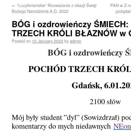
←
“Lucyferiańskie” Rozważania z okazji Świąt
PAN w Z-n
Bożego Narodzenia A.D. 2022
pożąda
BÓG i ozdrowieńczy ŚMIECH
TRZECH KRÓLI BŁAZNÓW w 
Posted on
10 January 2023
by
admin
BÓG i ozdrowieńczy
POCHÓD TRZECH KRÓL
Gdańsk,
6.01.2
2100 słów
Mój był
y
student ”dyl” (Sowizdrzał) p
komentarz
y
do mych niedawnych
NEon2