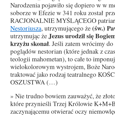
Narodzenia pojawiło się dopiero w w m
soborze w Efezie w 341 roku został
prz
RACJONALNIE MYŚLĄCEGO patriarch
(św.) Pa
Nestoriusza
, utrzymującego że
Jezus urodził się Bogie
utrzymując że
krzyżu skonał
. Jeśli zatem wrócimy d
poglądów nestorian (które
jednak
z cza
teologii mahometan), to całe to imponu
wielokolorowym wystrojem, Boże Naro
traktować jako rodzaj teatralnego K
OSZUSTWA (…)
» Nie trudno bowiem zauważyć, że złoto,
które przynieśli Trzej Królowie K+M+B
zaczynającemu otwierać oczy niemowlęc