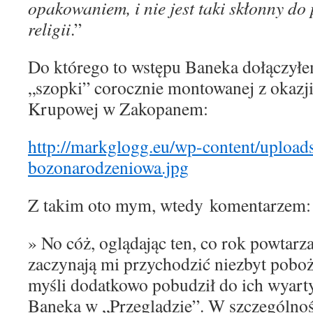
opakowaniem, i nie jest taki skłonny d
religii
.”
Do którego to wstępu Ban
e
ka dołączyłe
„szopki” corocznie montowanej z okazj
Krupowej w
Zakopanem
:
http://markglogg.eu/wp-content/upload
bozonarodzeniowa.jpg
Z takim oto mym,
wtedy
komentarzem:
»
No cóż, oglądając ten, co rok powtarz
zaczynają mi przychodzić niezbyt poboż
myśli dodatkowo pobudził do ich wyart
Ban
e
ka w „Przeglądzie”. W szczególno