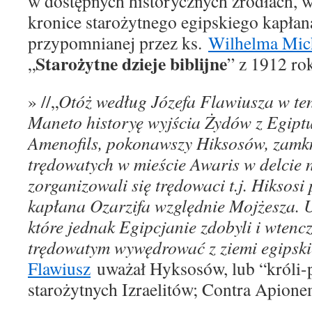
w dostępnych historycznych źródłach, 
kronice starożytnego egipskiego kapła
przypomnianej przez ks.
Wilhelma Mic
Starożytne dzieje biblijne
„
” z 1912 ro
» //„
Otóż według Józefa Flawiusza w te
Maneto historyę wyjścia Żydów z Egip
Amenofils, pokonawszy Hiksosów, zamk
trędowatych w mieście Awaris w delcie 
zorganizowali się trędowaci t.j. Hiksos
kapłana Ozarzifa względnie Mojżesza. U
które jednak Egipcjanie zdobyli i wtenc
trędowatym wywędrować z ziemi egipski
Flawiusz
uważał Hyksosów, lub “króli-p
starożytnych Izraelitów; Contra Apione