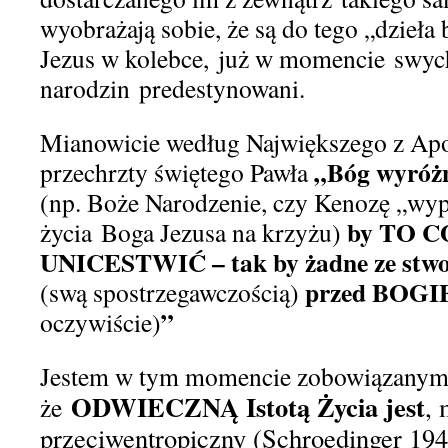
wyobrażają sobie, że są do tego „dzieła
Jezus w kolebce,
już w momencie
swy
c
narodz
in
pred
e
stynowani
.
Mianowicie
według Największego z Apo
„
Bóg wyróż
przechrzty
świętego Pawła
(np. Boże Narodzenie,
czy
Kenoz
ę
„wy
by TO C
życia
Boga
Jezusa na krzyżu)
UNICESTWIĆ – tak by żadne ze stworz
przed
BOGI
(swą spo
s
trzegawczością)
”
oczywiście)
Jestem w tym
m
omencie
z
obowiązanym
ODWIECZNĄ Istotą Życia jest
, 
że
przeciwentropiczny (Schroedinger 19