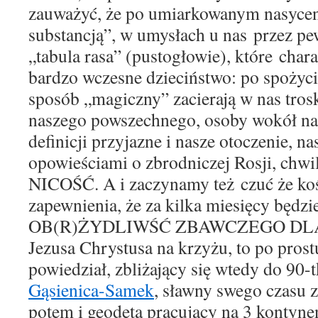
zauważyć
, że po umiarkowanym na
syce
substancją”, w umysłach
u nas
przez pe
„tabula rasa”
(pustogłowie)
, któr
e
char
bardzo wczesn
e
dzieciństw
o:
po s
p
ożyci
sposób „magiczny”
z
aciera
ją
w nas tros
naszego
powszechnego
,
osoby
wokó
ł
na
definicji
przyja
z
n
e
i
nasze otoczenie, n
opowieściami o z
b
rodniczej Rosji, chw
NICOŚĆ. A i
zaczynamy
też
czuć że
ko
zapewnienia, że za kilka miesięcy będz
OB(R)ŻYDLIWŚĆ ZBAWCZEGO
DL
Jezusa
Chrystusa
na krzyżu, to po prost
powiedział, zbliżający się wtedy do 90-
Gąsienica-Samek
, sławny swego czasu z
potem i geodeta pracujący na 3 kontyne