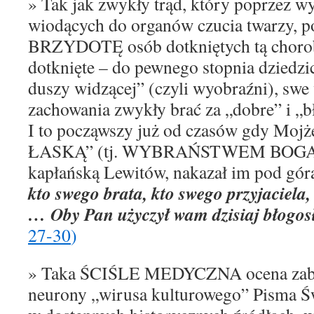
» Tak jak zwykły trąd, który poprzez 
wiodących do organów czucia twarzy, 
BRZYDOTĘ osób dotkniętych tą chorob
dotknięte – do pewnego stopnia dziedz
duszy widzącej” (czyli wyobraźni), 
zachowania zwykły brać za „dobre” i „
I to począwszy już od czasów gdy Mojż
ŁASKĄ” (tj. WYBRAŃSTWEM BOGA”)
kapłańską Lewitów, nakazał im pod górą
kto swego brata, kto swego przyjaciela
… Oby Pan użyczył wam dzisiaj błogos
27-30
)
» Taka ŚCIŚLE MEDYCZNA ocena zabi
neurony „wirusa kulturowego” Pisma Ś