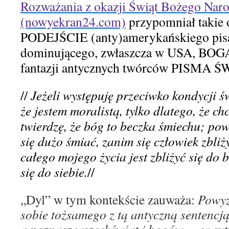
Rozważania z okazji Świąt Bożego Nar
(nowyekran24.com)
przypomniał taki
P
O
DEJŚCIE (anty)amerykańs
k
iego pi
dominującego, zwłaszcza w USA,
BOGA
fantazji antycznych twórców PISMA 
//
Jeżeli występuję przeciwko kondycji św
że jestem moralistą, tylko dlatego, że ch
twierdzę, że bóg to beczka śmiechu; pow
się dużo śmiać, zanim się człowiek zbli
całego mojego życia jest zbliżyć się do 
się do siebie.
//
„Dyl” w tym kontekście zauważa:
Powyż
sobie tożsamego z tą antyczną sentencją