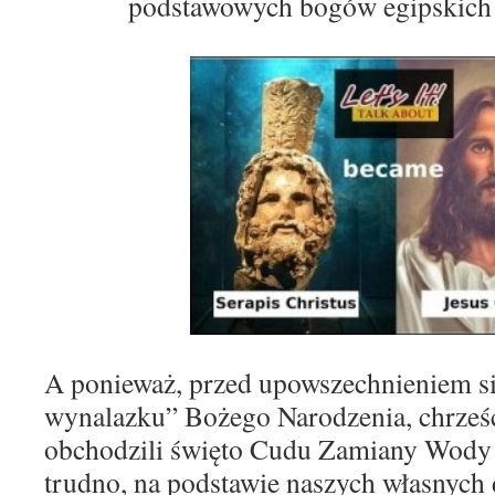
podstawowych bogów egipskic
A
ponieważ
, przed
upowszechnieniem s
wynalazk
u
” Bożego Narodzenia, chrześ
obchodzili święto Cudu Zamiany Wody 
trudno, na
podstawie
naszy
ch
własnych 