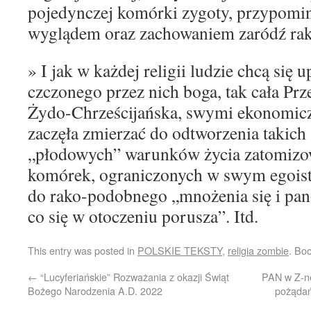
pojedynczej komórki zygoty, przypomi
wyglądem oraz zachowaniem zaródź rak
» I jak w każdej religii ludzie chcą się
czczonego przez nich boga, tak cała Prz
Żydo-Chrześcijańska, swymi ekonomic
zaczęła zmierzać do odtworzenia takich
„płodowych” warunków życia zatomizo
komórek, ograniczonych w swym egois
do rako-podobnego „mnożenia się i pa
co się w otoczeniu porusza”.
Itd.
This entry was posted in
POLSKIE TEKSTY
,
religia zombie
. Bo
←
“Lucyferiańskie” Rozważania z okazji Świąt
PAN w Z-n
Bożego Narodzenia A.D. 2022
pożąda