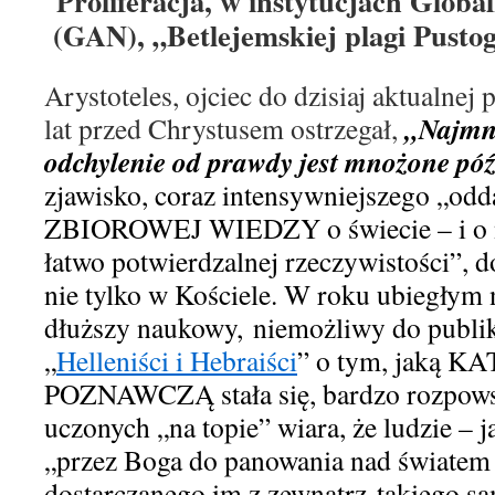
roliferacj
a
, w instytucjach Glob
P
(GAN), „Betlejemskiej plagi Pustog
Arystoteles, o
jciec
do dzisiaj aktualnej
p
„Najmni
lat przed Chrystusem
ostrzega
ł,
odchylenie od prawdy jest mnożone późn
zjawisko, coraz intensywniejszego „odd
ZBIOROWEJ
WIEDZY
o świecie – i o
łatwo potwierdzalnej rzeczywistości”, 
nie tylko w Kościele. W roku ubiegłym
dłuższ
y
naukow
y
,
niemożliw
y
do publik
„
Helleniści i Hebraiści
”
o tym, jak
ą KA
POZNAWCZĄ stała się, bardzo
rozpow
uczonych
„
na topie”
wiara, że ludzie –
j
„przez Boga do panowania nad światem
dostarczanego im z zewn
ą
trz
takiego
sa