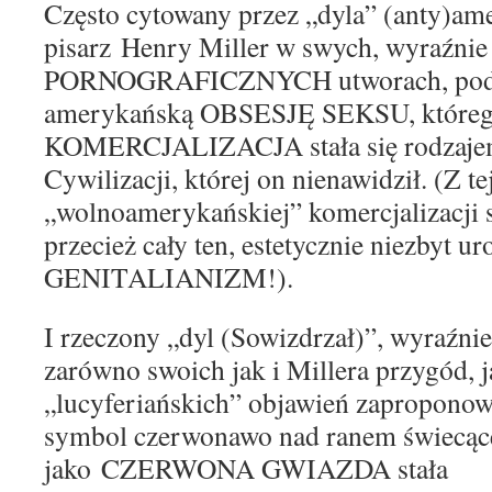
Często cytowany przez „dyla” (anty)am
pisarz
Henry
M
il
ler w swych, wyraźnie
PORNOGRAFICZNYCH utworach, pod
am
e
rykańską OBSESJĘ SEKSU,
które
KOMERCJALIZACJA stała się
rodzaje
Cywilizacji,
której on nienawidził
.
(Z te
„
wolnoamerykańskiej”
komercjalizacji 
przecież cały ten, estetycznie niezbyt ur
GENITALIANIZM!).
I
rz
e
czony
„dyl
(Sowizdrzał)
”, wyraźni
zar
ówno
swoich j
ak
i Mil
le
ra przygód, j
„lucyferiańskich”
objawień
zaproponowa
symbol czerwonawo nad ranem świecącej
jako
CZERWON
A
GWIAZD
A stała