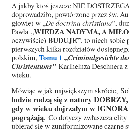
A jakby ktoś jeszcze NIE
DOSTRZEG
A
doprowadziło, powtórzone przez św. Au
głowie)
w „
De doctrina christiana
”
,
du
WIEDZA NADYMA, A MIŁ
Pawła
„
BUDUJE”
oczywiście)
, to niech sobie
pierwszych kilka rozdziałów dostępneg
Tomu 1
„
Criminalgesichte de
polskim,
Christentums
”
Karlheinza Deschnera
z
wieku.
So
M
ówiąc w jak największym skrócie,
ludzie rodzą się
z natury
DOBRZY, a
gdy w wieku dojrzałym w IGNORA
pogrążają
.
Co dotyczy
zwłaszcza
elity
ubierać się w
zuniformizowane
czarne s