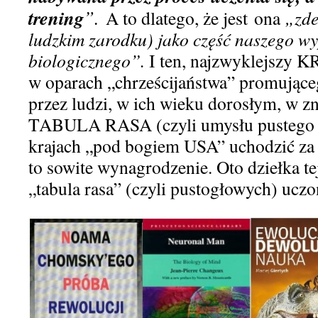
trening
”.
A to dlatego, że jest
ona
„zd
ludzkim zarodku)
jako część naszego w
biologicznego”.
I
ten, najzwyklejszy K
w oparach „chrześcijaństwa”
promujące
przez ludzi, w ich wieku dorosłym,
w z
TABULA RASA
(czyli umysłu pustego
krajach
„pod bogiem USA” uchodzić za
to sowite wynagrodzenie
. Oto
dziełka te
„tabula rasa”
(czyli pustogłowych)
uczo