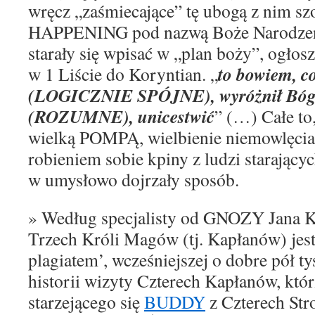
wręcz „zaśmiecające” tę ubogą z nim s
HAPPENING
pod nazwą Boże Narodze
starały się wpisać w „plan boży”, ogłos
to bowiem, co
w 1 Liście do Koryntian. „
(LOGICZNIE SPÓJNE), wyróżnił Bóg, b
(ROZUMNE), unicestwić
” (…) Całe to
wielką POMPĄ, wielbienie niemowlęcia
robieniem sobie kpiny z ludzi starającyc
w umysłowo dojrzały sposób.
» Według
specjalisty od GNOZY
Jana K
Trzech
Króli Magów
(tj. Kapłanów)
jes
plagiatem’, wcześniejszej o dobre pół tys
historii wizyty Czterech Kapłanów, któr
starzejącego się
BU
DDY
z Czterech Str