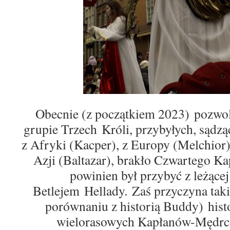
Obecnie
(z początkiem 2023)
pozw
o
grupie Trzech
Król
i
,
przybyłych, s
ą
dzą
z Afryki (Kacper),
z
Europy (Melchior), 
Azji (Baltazar),
brakło Czwartego
Kap
powinien
był
przybyć z
leżące
Betlejem
Hellady.
Zaś
przyczyna tak
porównaniu z historią Buddy)
hist
wielorasowych
Kapłanów
-Mędr