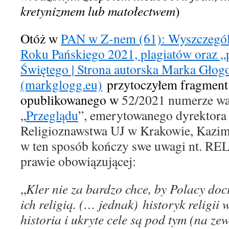
kretynizmem lub matołectwem
)
O
tóż w
PAN w Z-nem (61): Wyszczególn
Roku Pańskiego 2021, plagiatów oraz 
Świętego | Strona autorska Marka Gło
(markglogg.eu)
przytoczyłem fragment
opublikowan
ego
w
52/2021 numerze wa
„
Przeglądu
”, emerytowan
ego
dyrektor
a
Religioznawstwa UJ w Krakowie, Kazim
w ten sposób kończy swe uwagi nt. RELI
prawie obowiązującej:
„
Kler nie za bardzo chce, by Polacy docie
ich religią. (…
jednak
)
historyk religii 
historia i ukryte cele są pod tym
(na ze