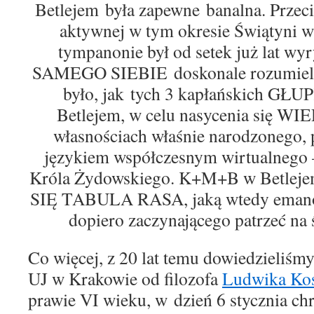
Betlejem
była
zapewne
banalna
.
Przeci
aktywnej w tym okresie
Świątyni w 
tympanonie
był od setek już lat wy
SAMEGO SIEBIE
doskonale rozumiel
było, jak
t
ych 3
kapłańskich
GŁUP
Betlejem,
w celu
nasycenia się
WIE
własnościach właśnie narodzonego, 
językiem wspó
ł
czesnym wirtualnego 
Króla Żyd
owskiego
.
K+M+B
w
Betlej
SIĘ
TABULA RASA, jaką wtedy
eman
dopiero zaczynającego patrzeć na
Co więcej,
z 20 lat temu dowiedzi
eliśmy
UJ w Krakowie od filozofa
Ludwika Kos
prawie
V
I
wieku,
w
dzień
6 stycznia chr