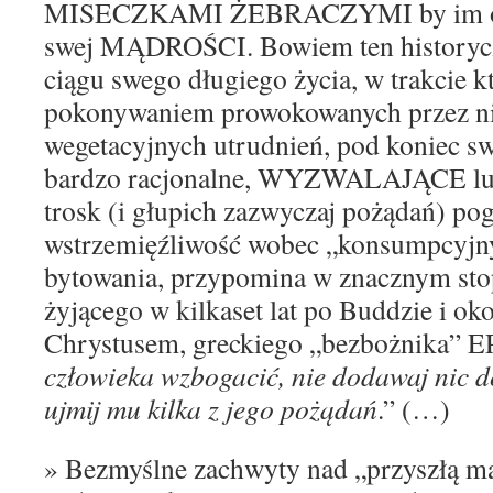
MISECZKAMI ŻEBRACZYMI by im on 
swej MĄDROŚCI. Bowiem ten
history
ciągu swego długiego życia, w trakcie k
pokonywaniem prowokowanych przez n
wegetacyjnych utrudnień, pod koniec
sw
bardzo racjonalne, WYZWALAJĄCE ludz
trosk (i głupich zazwyczaj pożądań) po
wstrzemięźliwość wobec „konsumpcyj
bytowania, przypomina w znacznym sto
żyjącego
w kilkaset lat po Buddzie i
oko
Chrystusem
, greckiego „bezbożnika”
E
człowieka
wzbogacić
, nie dodawaj nic d
ujm
i
j mu kilka z jego
pożądań
.”
(…)
» Bezmyślne zachwyty nad „przyszłą mą