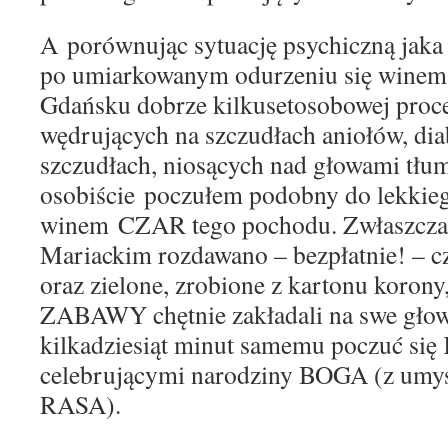
A
porównują
c
sytuację psychiczną jaka
po umiarkowanym odurzeniu się winem,
Gdańsku dobrze kilkusetosobowej proce
wędrujących na szczudłach aniołów, di
szczudłach,
niosących nad głowami tł
osobiście
poczułem podobny do lekkie
winem
CZAR
t
ego pochodu
. Zwłaszcza
M
ariackim rozdawano – bezpłatnie! –
c
oraz
zielone, zrobione z kartonu
korony,
ZABAWY chętnie zakładali na swe głow
kilkadziesiąt minut samemu poczuć s
celebrującymi narodziny BOGA
(
z umy
RASA
)
.