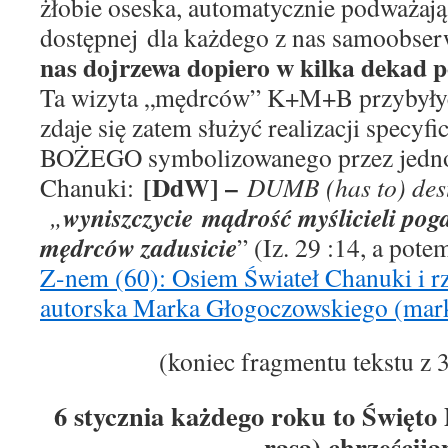
żłobie oseska, automatycznie podważaj
dostępnej
dla każdego z nas
samo
obser
nas
dojrzewa dopiero w kilka dekad 
Ta wizyta „mędrców” K+M+B przybył
zdaje się
zatem
służyć realizacji
specyfi
BOŻEGO symbolizowanego przez
jedn
[DdW] –
Chanuki:
DUMB (has to) des
wyniszczycie
mądrość myślicieli pog
„
mędrców zadusicie
” (Iz. 29 :14, a pote
Z-nem (60): Osiem Świateł Chanuki i r
autorska Marka Głogoczowskiego (mar
(koniec fragmentu tekstu z 
6 stycznia każdego roku to Święto 
rasa) chrześcija