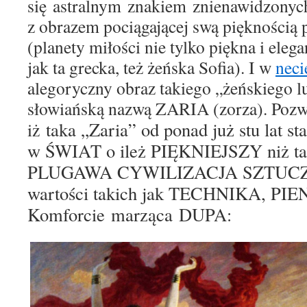
się
astralnym
znakiem
znienawidzonyc
z obrazem pociągającej swą piękności
(
planety
miłośc
i
nie tylko piękna i elega
jak
ta
grecka,
też żeńska
Sofia). I
w
neci
a
legoryczny
obraz
t
akie
go
„żeńskiego l
słowiańską nazwą ZARIA (zorza).
Pozw
taka „Zaria” od ponad już stu lat st
iż
w
ŚWIAT
o ileż PIĘKNIEJSZY niż 
PLUGAWA CYWILIZACJA SZTUC
wartości
takich jak
TECHNIK
A
, PIE
Komfor
cie
marząc
a
DUP
A
: