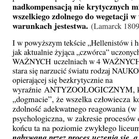
nadkompensacją nie krytycznych m
wszelkiego zdolnego do wegetacji w
warunkach jestestwa.
(Lamarck 1809, 
I
w powyższym tekście „Hellenistów i h
jak
aktualnie
żyjąca „czwórca” uczonyc
WAŻNYCH
uczelniach w 4
WA
Ż
NYC
stara się narzuci
ć
światu rodzaj NAU
opierając
ej
się
bezkrytycznie
na
ANTYZOOLOGICZNYM,
wyraźnie
„dogmacie”,
że wszelka
człowiecza
k
zdolność adekwatnego reagowania
(w 
psychologiczna,
w zakresie procesów 
końcu
ta na poziomie
zwykłego liceu
nabywan
a
przez proces uczenia się, a