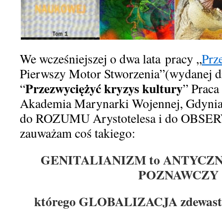
W
e wcześniejszej o dwa lata
pracy „
Prz
Pierwszy Motor Stworzenia”
(
w
ydanej 
Przezwyciężyć kryzys kultury
“
” Praca
Akademia Marynarki Wojennej, Gdynia
do
ROZUMU
Arystotelesa i do
OBSER
zauważam coś takiego:
GENITALIANIZM to ANTYC
POZNAWCZY
którego GLOBALIZACJA zdewastuj