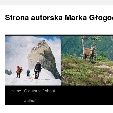
Strona autorska Marka Głog
Home
O autorze / About
author