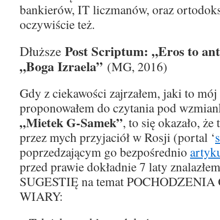
bankierów,
IT liczmanów,
oraz ortodok
oczywiście
t
eż
.
Post Scriptum:
„
Eros to an
Dłuższe
„Boga Izraela
”
(MG, 2016)
Gdy z ciekawości zajrzałem, jaki to mój 
proponowałem do czytan
i
a pod wzmian
„
Mietek G-Samek
”
, to się okazało, że 
przez mych przyjació
ł
w Rosji (portal ‘
poprzedzającym go bezpośrednio
artyk
przed prawie dokładnie 7 laty znalazłe
SUGESTIĘ
na temat POCHODZENIA
WIARY: