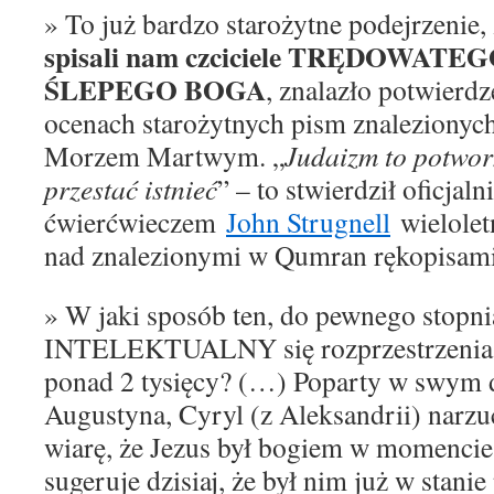
» To już bardzo starożytne podejrzenie,
spisali nam czciciele TRĘDOWATE
ŚLEPEGO BOGA
, znalazło potwierd
ocenach starożytnych pism znaleziony
Morzem Martwym. „
Judaizm to potworn
przestać istnieć
” – to stwierdził oficjal
ćwierćwieczem
John Strugnell
wielolet
nad znalezionymi w Qumran rękopisami
» W jaki sposób ten, do pewnego stopn
INTELEKTUALNY się rozprzestrzenia na
ponad 2 tysięcy?
(…)
Poparty w swym d
Augustyna, Cyryl
(z Aleksandrii)
narzu
wiarę, że Jezus był bogiem w momencie
sugeruje dzisiaj, że był nim już w stan