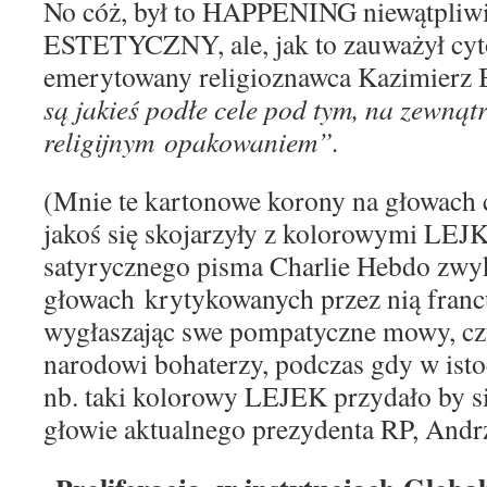
No cóż, był to HAPPENING niewątpliwi
ESTETYCZNY,
ale
, jak to zauważył cy
emerytowany religioznawca Kazimierz 
są jakieś podłe cele pod tym,
na zewn
ą
t
religijnym
opakowaniem”.
(
Mnie te
kartonowe
korony na głowach
jakoś się skojarzyły z kolorowymi
LEJ
satyrycznego pisma
Charlie Hebdo
zwy
głow
ach
krytykowanych
przez nią franc
wygłaszając swe
pompatyczne
mowy, cz
narodowi bohaterzy, podczas gdy w is
nb.
taki
kolorowy
LEJEK przydał
o
by s
głowie
aktualnego
prezydenta RP, Andr