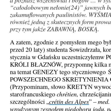
a poznasz wszechświat i bogów
…
w sy
“całodobowym nełonie
(24)
” jawnych b
zakamuflowanych paul
i
nistów. WYŚMIA
również jedną z skutecznych form prow
przy tym jakże ZABAWNĄ, BOSKĄ.
A zatem
, zgodnie z
pomysłem mego byłe
przed 20 laty) studenta
Sowizdrzała
, ko
stycznia w
Gdańsku
u
czestniczyłem
w
P
KRÓLI
BŁAZNÓW
,
przypomnę
kilka
na temat GENEZY tego
styczniowego
POWSZECHNEGO SKRETYNIENIA 
(Przypominam, słowo KRETYN wywodz
starofrancuskiego
chr
é
ti
e
n,
chrześcijan
szczególności „
cr
é
tin des Alpes
”
–
med.
wrodzonym zespołem niedoboru jodu, 